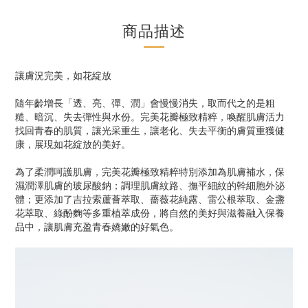
商品描述
讓膚況完美，如花綻放
隨年齡增長「透、亮、彈、潤」會慢慢消失，取而代之的是粗
糙、暗沉、失去彈性與水份。完美花瓣極致精粹，喚醒肌膚活力
找回青春的肌質，讓光采重生，讓老化、失去平衡的膚質重獲健
康，展現如花綻放的美好。
為了柔潤呵護肌膚，完美花瓣極致精粹特別添加為肌膚補水，保
濕潤澤肌膚的玻尿酸鈉；調理肌膚紋路、撫平細紋的幹細胞外泌
體；更添加了吉拉索蘆薈萃取、薔薇花純露、雷公根萃取、金盞
花萃取、綠酚麴等多重植萃成份，將自然的美好與滋養融入保養
品中，讓肌膚充盈青春嬌嫩的好氣色。