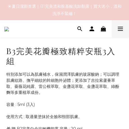
☀️夏日潔顏首選｜B1完美溫和胺基酸洗卸顏露｜買大送小，溫和
☀️夏日潔顏首選｜B1完美溫和胺基酸洗卸顏露｜買大送小，溫和
洗淨不緊繃！
洗淨不緊繃！
全館免運優惠中 🚚
☀️夏日潔顏首選｜B1完美溫和胺基酸洗卸顏露｜買大送小，溫和
B3完美花瓣極致精粹安瓶3入
洗淨不緊繃！
組
特別添加可以為肌膚補水，保濕潤澤肌膚的玻尿酸鈉；可以調理
肌膚紋路、撫平細紋的幹細胞外泌體；更添加了吉拉索蘆薈萃
取、薔薇花純露、雷公根萃取、金盞花萃取、金盞花萃取、綠酚
麴等多重植萃成份。
容量 : 5ml (3入) 
使用方式 : 取適量塗抹於全臉和頸部肌膚。
🎁 贈 B2完美白金抗敏機能露 容量 : 20 ml