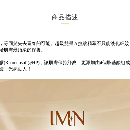
商品描述
，等同於失去青春的可能。超級雙星Ａ撫紋精萃不只能淡化細紋
給肌膚最頂級的保養。
Rhamnosoft@HP)，讓肌膚保持紓爽，更添加由4個胺基
透，光亮動人！