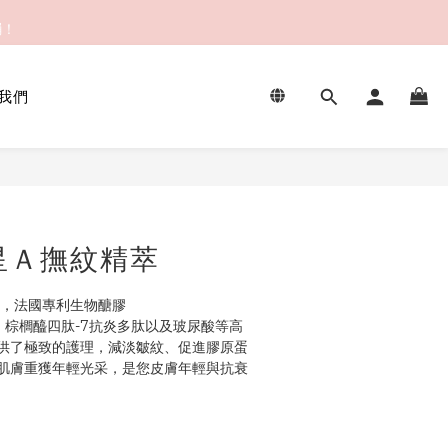
繃！
繃！
我們
繃！
立即購買
星Ａ撫紋精萃
L技術，法國專利生物醣膠
HP)、棕櫚醯四肽-7抗炎多肽以及玻尿酸等高
供了極致的護理，減淡皺紋、促進膠原蛋
肌膚重獲年輕光采，是您皮膚年輕與抗衰