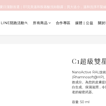
️夏日潔顏首選｜B1完美溫和胺基酸洗卸顏露｜買大送小，溫和洗淨不緊
️夏日潔顏首選｜B1完美溫和胺基酸洗卸顏露｜買大送小，溫和洗淨不緊
全館免運優惠中 🚚
LINE陪跑活動🏃
所有商品
合作專區
媒體 | 公益
關於
️夏日潔顏首選｜B1完美溫和胺基酸洗卸顏露｜買大送小，溫和洗淨不緊
C1超級雙
NanoActive RA
(Rhamnosoft@
效成分。為您的皮膚提
白生成、保濕滋潤，令
老的秘密武器。
容量: 50 ml