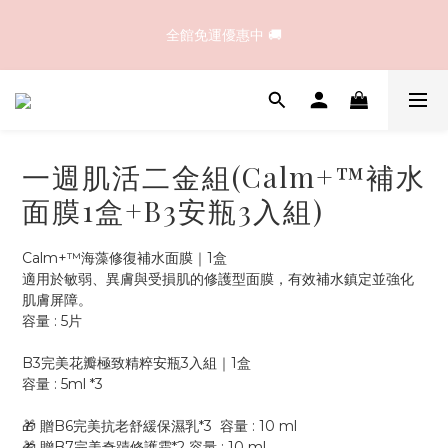
☀️夏日潔顏首選｜B1完美溫和胺基酸洗卸顏露｜買大送小，溫和
全館免運優惠中 🚚
洗淨不緊繃！
☀️夏日潔顏首選｜B1完美溫和胺基酸洗卸顏露｜買大送小，溫和
洗淨不緊繃！
一週肌活二金組(Calm+™補水
面膜1盒+B3安瓶3入組)
Calm+™海藻修復補水面膜｜1盒
適用於敏弱、異膚與受損肌的修護型面膜，有效補水鎮定並強化
肌膚屏障。
容量 : 5片
B3完美花瓣極致精粹安瓶3入組｜1盒
容量 : 5ml *3
🎁 贈B6完美抗老舒緩保濕乳*3  容量 : 10 ml 
🎁 贈B7完美奇蹟修護霜*2 容量 : 10 ml