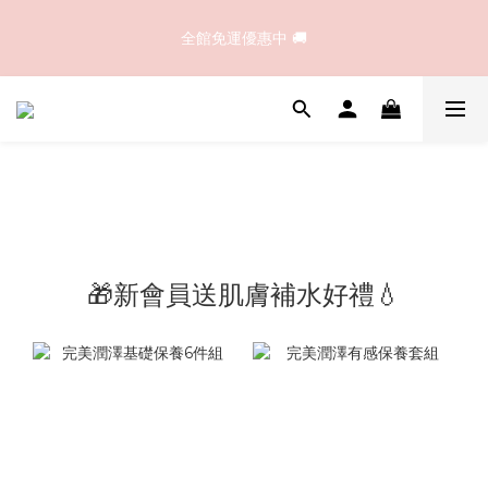
☀️夏日潔顏首選｜B1完美溫和胺基酸洗卸顏露｜買大送小，溫和
全館免運優惠中 🚚
洗淨不緊繃！
☀️夏日潔顏首選｜B1完美溫和胺基酸洗卸顏露｜買大送小，溫和
洗淨不緊繃！
🎁新會員送肌膚補水好禮💧