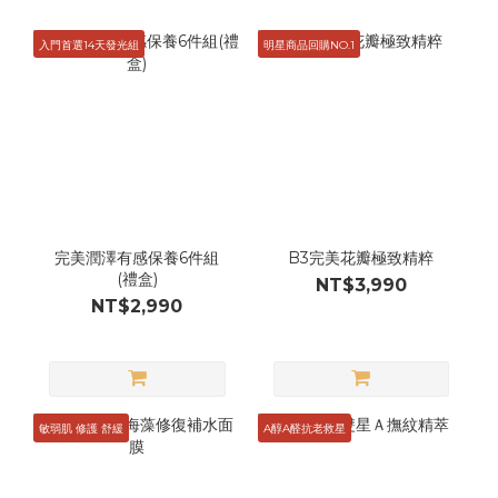
入門首選14天發光組
明星商品回購NO.1
完美潤澤有感保養6件組
B3完美花瓣極致精粹
(禮盒)
NT$3,990
NT$2,990
敏弱肌 修護 舒緩
A醇A醛抗老救星