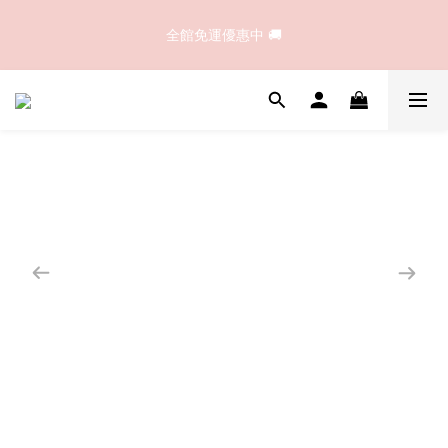
☀️夏日潔顏首選｜B1完美溫和胺基酸洗卸顏露｜買大送小，溫和
全館免運優惠中 🚚
洗淨不緊繃！
☀️夏日潔顏首選｜B1完美溫和胺基酸洗卸顏露｜買大送小，溫和
洗淨不緊繃！