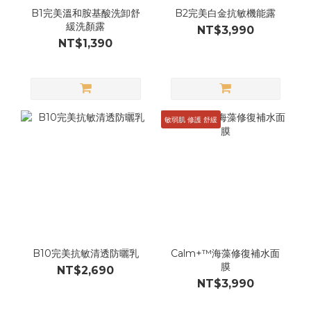
B1完美溫和胺基酸洗卸舒
B2完美白金抗敏機能露
緩洗顏露
NT$3,990
NT$1,390
敏弱肌 修護 舒緩
B10完美抗敏清透防曬乳
Calm+™海藻修復補水面
膜
NT$2,690
NT$3,990