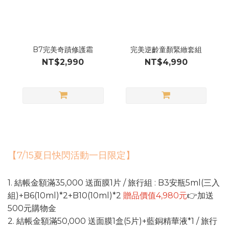
B7完美奇蹟修護霜
完美逆齡童顏緊緻套組
NT$2,990
NT$4,990
【7/15夏日快閃活動一日限定】
1. 結帳金額滿35,000 送面膜1片 / 旅行組 : B3安瓶5ml(三入
組)+B6(10ml)*2+B10(10ml)*2
贈品價值4,980元
👉加送
500元購物金
2. 結帳金額滿50,000 送面膜1盒(5片)+藍銅精華液*1 / 旅行