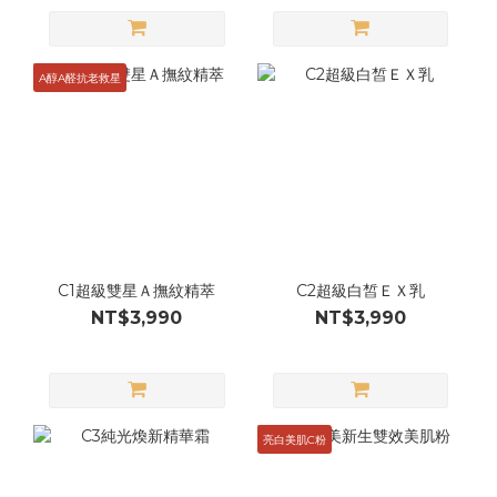
A醇A醛抗老救星
C1超級雙星Ａ撫紋精萃
C2超級白皙ＥＸ乳
NT$3,990
NT$3,990
亮白美肌C粉