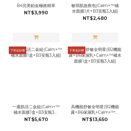
B4完美鉑金極效精萃
敏弱肌急救包(Calm+™補
水面膜1片+B3安瓶3入組)
NT$3,990
NT$2,480
下單送好禮
下單送好禮
一週肌活二金組(Calm+™
高機能舒敏全明星(B2機能
補水面膜1盒+B3安瓶3入
露+B6保濕乳+Calm+™補
組)
水面膜1盒+B3安瓶3入組)
NT$5,670
NT$13,650