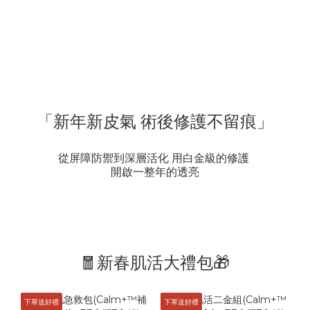
「新年新皮氣 術後修護不留痕」
從屏障防禦到深層活化 用白金級的修護
開啟一整年的透亮
🧧新春肌活大禮包🎁
下單送好禮
下單送好禮