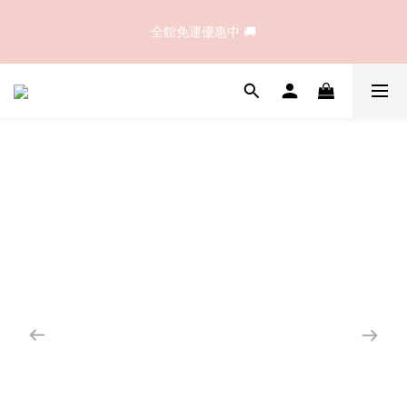
☀️夏日潔顏首選｜B1完美溫和胺基酸洗卸顏露｜買大送小，溫和
全館免運優惠中 🚚
洗淨不緊繃！
☀️夏日潔顏首選｜B1完美溫和胺基酸洗卸顏露｜買大送小，溫和
洗淨不緊繃！