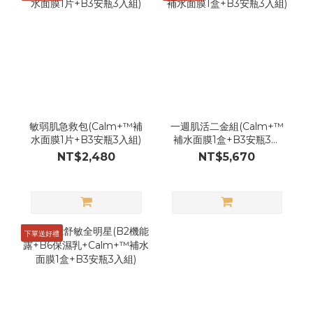
敏弱肌急救包(Calm+™補
一週肌活二金組(Calm+™
水面膜1片+B3安瓶3入組)
補水面膜1盒+B3安瓶3入
組)
NT$2,480
NT$5,670
下單送好禮