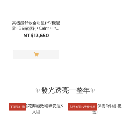
高機能舒敏全明星(B2機能
露+B6保濕乳+Calm+™補
水面膜1盒+B3安瓶3入組)
NT$13,650
✨發光透亮一整年✨
下單送好禮
入門首選14天發光組