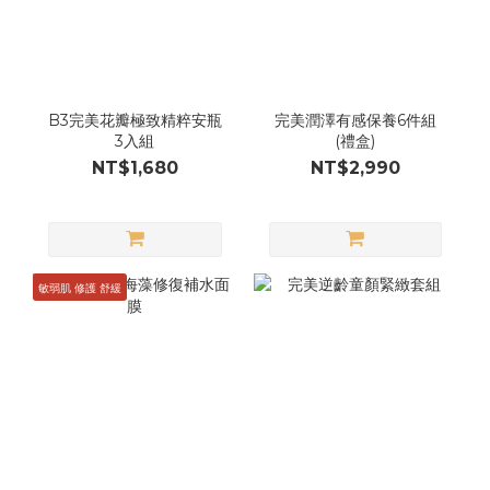
B3完美花瓣極致精粹安瓶
完美潤澤有感保養6件組
3入組
(禮盒)
NT$1,680
NT$2,990
敏弱肌 修護 舒緩