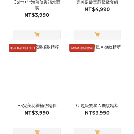
Calm+™海藻修復補水面
完美逆齡童顏緊緻套組
膜
NT$4,990
NT$3,990
明星商品回購NO.1
A醇A醛抗老救星
B3完美花瓣極致精粹
C1超級雙星Ａ撫紋精萃
NT$3,990
NT$3,990